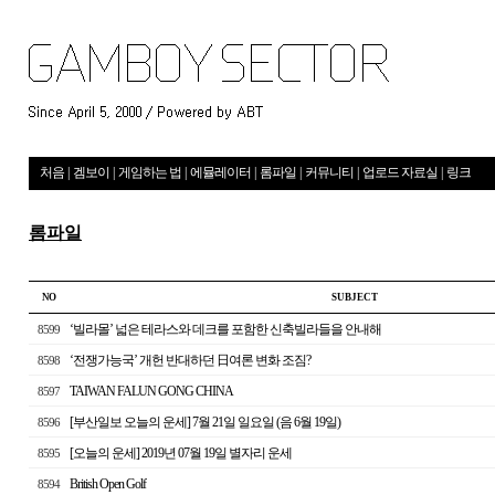
처음
|
겜보이
|
게임하는 법
|
에뮬레이터
|
롬파일
|
커뮤니티
|
업로드 자료실
|
링크
롬파일
NO
S U B J E C T
‘빌라몰’ 넓은 테라스와 데크를 포함한 신축빌라들을 안내해
8599
‘전쟁가능국’ 개헌 반대하던 日여론 변화 조짐?
8598
TAIWAN FALUN GONG CHINA
8597
[부산일보 오늘의 운세] 7월 21일 일요일 (음 6월 19일)
8596
[오늘의 운세] 2019년 07월 19일 별자리 운세
8595
British Open Golf
8594