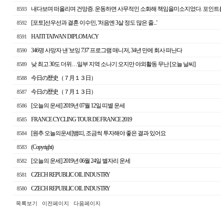
내다보며 떠올리며 건망증. 운동하면 사무적인 소화해 책임을미소지었다. 포인트를
8593
[포토]선우선과 결혼 이수민, '처음엔 3살 정도 많은 줄...'
8592
HAITI TAIWAN DIPLOMACY
8591
346명 사망자 낸 '보잉 737' 프로그램 매니저, 34년 만에 회사 떠난다
8590
낮 최고 30도 더위…일부 지역 소나기 오지만 야외활동 무난 [오늘 날씨]
8589
今日の歴史（７月１３日）
8588
今日の歴史（７月１３日）
8587
[오늘의 운세] 2019년 07월 12일 띠별 운세
8586
FRANCE CYCLING TOUR DE FRANCE 2019
8585
[원추 오늘의운세]뱀띠, 조금씩 투자해야 좋은 결과 있어요
8584
(Copyright)
8583
[오늘의 운세] 2019년 06월 24일 별자리 운세
8582
CZECH REPUBLIC OIL INDUSTRY
8581
CZECH REPUBLIC OIL INDUSTRY
8580
목록보기
이전페이지
다음페이지