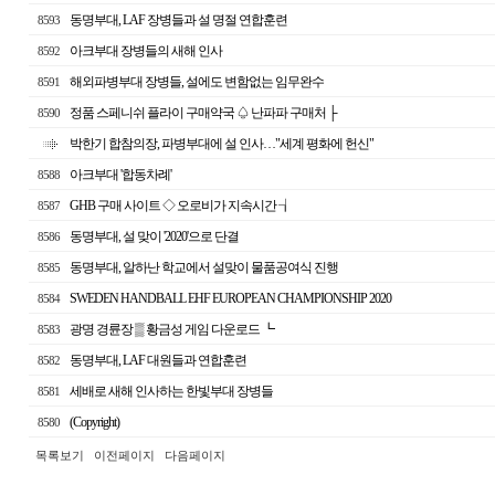
동명부대, LAF 장병들과 설 명절 연합훈련
8593
아크부대 장병들의 새해 인사
8592
해외파병부대 장병들, 설에도 변함없는 임무완수
8591
정품 스페니쉬 플라이 구매약국 ♤ 난파파 구매처 ├
8590
박한기 합참의장, 파병부대에 설 인사…"세계 평화에 헌신"
아크부대 '합동차례'
8588
GHB 구매 사이트 ◇ 오로비가 지속시간 ┧
8587
동명부대, 설 맞이 '2020'으로 단결
8586
동명부대, 알하난 학교에서 설맞이 물품공여식 진행
8585
SWEDEN HANDBALL EHF EUROPEAN CHAMPIONSHIP 2020
8584
광명 경륜장 ▒ 황금성 게임 다운로드 ┗
8583
동명부대, LAF 대원들과 연합훈련
8582
세배로 새해 인사하는 한빛부대 장병들
8581
(Copyright)
8580
목록보기
이전페이지
다음페이지