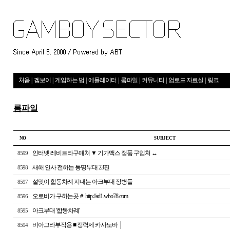
처음
|
겜보이
|
게임하는 법
|
에뮬레이터
|
롬파일
|
커뮤니티
|
업로드 자료실
|
링크
롬파일
NO
S U B J E C T
인터넷 레비트라구매처 ▼ 기가맥스 정품 구입처 ↔
8599
새해 인사 전하는 동명부대 23진
8598
설맞이 합동차례 지내는 아크부대 장병들
8597
오로비가 구하는곳＃ http://ad1.wbo78.com
8596
아크부대 '합동차례'
8595
비아그라부작용 ■ 정력제 카사노바 │
8594