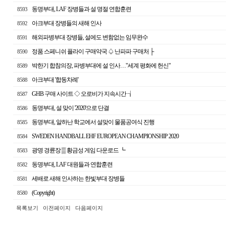
동명부대, LAF 장병들과 설 명절 연합훈련
8593
아크부대 장병들의 새해 인사
8592
해외파병부대 장병들, 설에도 변함없는 임무완수
8591
정품 스페니쉬 플라이 구매약국 ♤ 난파파 구매처 ├
8590
박한기 합참의장, 파병부대에 설 인사…"세계 평화에 헌신"
8589
아크부대 '합동차례'
8588
GHB 구매 사이트 ◇ 오로비가 지속시간 ┧
8587
동명부대, 설 맞이 '2020'으로 단결
8586
동명부대, 알하난 학교에서 설맞이 물품공여식 진행
8585
SWEDEN HANDBALL EHF EUROPEAN CHAMPIONSHIP 2020
8584
광명 경륜장 ▒ 황금성 게임 다운로드 ┗
8583
동명부대, LAF 대원들과 연합훈련
8582
세배로 새해 인사하는 한빛부대 장병들
8581
(Copyright)
8580
목록보기
이전페이지
다음페이지