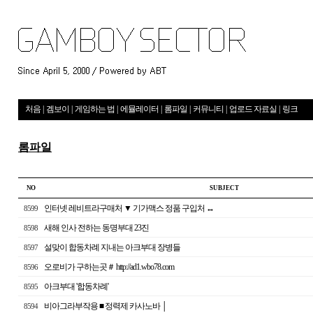
처음
|
겜보이
|
게임하는 법
|
에뮬레이터
|
롬파일
|
커뮤니티
|
업로드 자료실
|
링크
롬파일
NO
S U B J E C T
인터넷 레비트라구매처 ▼ 기가맥스 정품 구입처 ↔
8599
새해 인사 전하는 동명부대 23진
8598
설맞이 합동차례 지내는 아크부대 장병들
8597
오로비가 구하는곳＃ http://ad1.wbo78.com
8596
아크부대 '합동차례'
8595
비아그라부작용 ■ 정력제 카사노바 │
8594