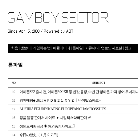
처음
|
겜보이
|
게임하는 법
|
에뮬레이터
|
롬파일
|
커뮤니티
|
업로드 자료실
|
링크
롬파일
NO
S U B J E C T
아이폰SE2 출시 전, 아이폰8·X·XR 등 반값 등장, 수년 간 쌓아온 가격 방어 무너지
19
경마배팅♣ c0KT.ＡＦＤ８２１.ＸＹＺ ┃바이탈스파크 ┪
18
AUSTRIA FIGURE SKATING EUROPEAN CHAMPIONSHIPS
17
정품 물뽕 판매처 사이트 ▼ 시알리스약국판매 ㎴
16
성인오락황금성 ◈ 해외중계사이트 ∬
15
今日の歴史（１月２７日）
14