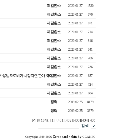
제갈환소
2020·01·27
1530
제갈환소
2020·01·27
676
제갈환소
2020·01·27
671
제갈환소
2020·01·27
714
제갈환소
2020·01·27
816
제갈환소
2020·01·27
641
제갈환소
2020·01·27
706
제갈환소
2020·01·27
736
최음제 사용법오로비가 사정지연 판매 사이트 ☜
제갈환소
2020·01·27
657
제갈환소
2020·01·27
724
제갈환소
2020·01·27
684
정혁
2009·02·25
8179
정혁
2009·02·25
3679
[이전 10개]
[1]
..
[431]
[432]
[433]
[434]
435
Zeroboard
/ skin by
Copyright 1999-2026
GGAMBO