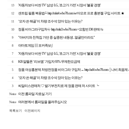
'자동차보다 비싼 TV' 삼성·LG, '초고가 가전' 시장서 '불꽃 경쟁'
13
센트립 필름 복용법┴ http://mkt4.wbo78.com ㎢아모르 프로 흥분젤 구입 사이트 ★
12
‘모자 쓴 해골’이 차량 조수석 앉아 있는 이유는?
11
정품 비아그라구입처╅ http://mkt3.wbo78.com ×요힘빈 D8 판매 ㎐
10
"아버지와 친척집 가던 중 실종된 내동생...얼굴만이라도"
9
야마토게임 ▥ 포커족보 ∫
8
'자동차보다 비싼 TV' 삼성·LG, '초고가 가전' 시장서 '불꽃 경쟁'
7
KB 알뜰폰 ‘리브엠’ 가입자 93% 무제한요금제
6
정품 여성흥분제 처방전정품 비아그라 구입처→ http://ad4.wbo78.com │나비 
5
‘모자 쓴 해골’이 차량 조수석 앉아 있는 이유는?
4
씨알리스판매처 ♡ 발기부전치료 제 정품 판매 처 사이트 ┕
3
이전 롬파일 자료실 가기
Notice
여러분께서 롬파일을 올려주십시오
Notice
목록보기
이전페이지