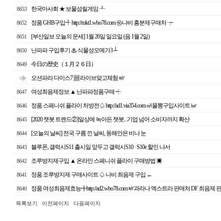
한국마사회 ★ 보물섬릴게임 ┸
8653
정품 GHB구입╃ http://mkt1.wbo78.com ㉿나비 흥분제구매처 ┮
8652
[부산일보 오늘의 운세] 1월 26일 일요일 (음 1월 2일)
8651
난파파 구입후기 ♨ 식물성오메가3 ┴
8650
今日の歴史（１月２６日）
8649
오션파라 다이스7 ▦ 라이브맞고체험 ㎨
여성최음제정보 ▲ 난파파정품구매 ┽
8647
정품 스페니쉬 플라이 처방전♤ http://ad1.via354.com ㎃물뽕구입사이트 ㎢
8646
[2020 챗봇 트렌드②]일상에 녹아든 챗봇...기업 넘어 소비자까지 확산
8645
[오늘의 날씨] 전국 구름 낀 날씨, 동해안은 비나 눈
8644
블루폰, 갤럭시S11 출시일 앞두고 갤럭시S10 · S10e 할인 나서
8643
조루방지제구입 ▲ 온라인 스페니쉬 플라이 구매방법 ▣
8642
정품 조루방지제 구매사이트 ♤ 나비 최음제 구입 ←
8641
정품 여성최음제효능╋http://ad2.wbo78.com ㎨과라나 엑스트라 판매처 DF 최
8640
목록보기
이전페이지
다음페이지