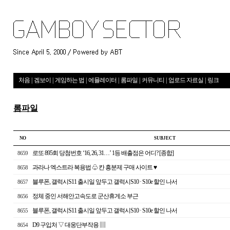
처음
|
겜보이
|
게임하는 법
|
에뮬레이터
|
롬파일
|
커뮤니티
|
업로드 자료실
|
링크
롬파일
NO
S U B J E C T
로또 895회 당첨번호 ‘16, 26, 31…’ 1등 배출점은 어디? [종합]
8659
과라나 엑스트라 복용법 ♧ 칸 흥분제 구매 사이트 ♥
8658
블루폰, 갤럭시S11 출시일 앞두고 갤럭시S10 · S10e 할인 나서
8657
정체 중인 서해안고속도로 군산휴게소 부근
8656
블루폰, 갤럭시S11 출시일 앞두고 갤럭시S10 · S10e 할인 나서
8655
D9 구입처 ▽ 대웅단부작용 ▥
8654