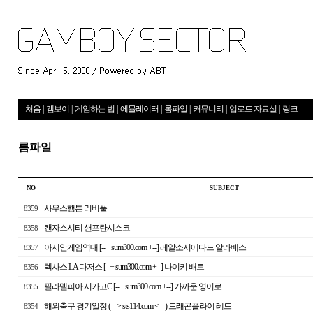
처음
|
겜보이
|
게임하는 법
|
에뮬레이터
|
롬파일
|
커뮤니티
|
업로드 자료실
|
링크
롬파일
NO
S U B J E C T
사우스햄튼 리버풀
8359
캔자스시티 샌프란시스코
8358
아시안게임역대 [--+ sum300.com +--] 레알소시에다드 알라베스
8357
텍사스 LA 다저스 [--+ sum300.com +--] 나이키 배트
8356
필라델피아 시카고C [--+ sum300.com +--] 가까운 영어로
8355
해외축구 경기일정 (---> sts114.com <---) 드래곤플라이 레드
8354