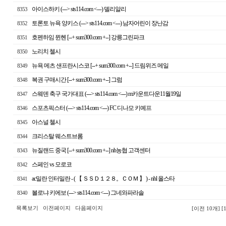
아이스하키 (---> sts114.com <---) 델리알리
8353
토론토 뉴욕 양키스 (---> sts114.com <---) 남자어린이 장난감
8352
호펜하임 뮌헨 [--+ sum300.com +--] 강릉그린파크
8351
노리치 첼시
8350
뉴욕 메츠 샌프란시스코 [--+ sum300.com +--] 드림위즈 메일
8349
복권 구매시간 [--+ sum300.com +--] 그럼
8348
스웨덴 축구 국가대표 (---> sts114.com <---) m카운트다운11월19일
8347
스포츠픽스터 (---> sts114.com <---) FC 디나모 키예프
8346
아스널 첼시
8345
크리스탈 웨스트브롬
8344
뉴질랜드 중국 [--+ sum300.com +--] nh농협 고객센터
8343
스페인 vs 모로코
8342
ac밀란 인터밀란 - ( 【 ＳＳＤ１２８。ＣＯＭ 】 ) - nhl 올스타
8341
볼로냐 키에보 (---> sts114.com <---) 그네와파라솔
8340
목록보기
이전페이지
다음페이지
[이전 10개]
[