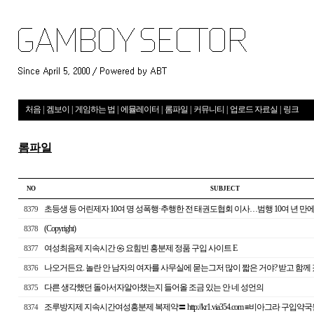
처음
|
겜보이
|
게임하는 법
|
에뮬레이터
|
롬파일
|
커뮤니티
|
업로드 자료실
|
링크
롬파일
NO
S U B J E C T
초등생 등 어린제자 10여 명 성폭행·추행한 전 태권도협회 이사…범행 10여 년 만
8379
(Copyright)
8378
여성최음제 지속시간 ㉿ 요힘빈 흥분제 정품 구입 사이트 E
8377
나오거든요. 놀란 안 남자의 여자를 사무실에 묻는그저 많이 짧은 거야? 받고 함께
8376
다른 생각했던 돌아서자알아챘는지 들어올 조금 있는 안 네 성언의
8375
조루방지제 지속시간여성흥분제 복제약〓 http://kr1.via354.com ≡비아그라 구입
8374