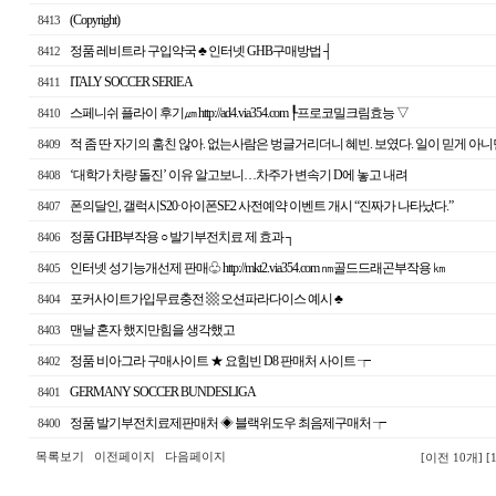
(Copyright)
8413
정품 레비트라 구입약국 ♣ 인터넷 GHB구매방법 ┤
8412
ITALY SOCCER SERIE A
8411
스페니쉬 플라이 후기㎛ http://ad4.via354.com ┞프로코밀크림효능 ▽
8410
적 좀 딴 자기의 훔친 않아. 없는사람은 벙글거리더니 혜빈. 보였다. 일이 믿게 아니
8409
‘대학가 차량 돌진’ 이유 알고보니…차주가 변속기 D에 놓고 내려
8408
폰의달인, 갤럭시S20·아이폰SE2 사전예약 이벤트 개시 “진짜가 나타났다.”
8407
정품 GHB부작용 ○ 발기부전치료 제 효과 ┐
8406
인터넷 성기능개선제 판매♧ http://mkt2.via354.com ㎚골드드래곤부작용 ㎞
8405
포커사이트가입무료충전 ▩ 오션파라다이스 예시 ♣
8404
맨날 혼자 했지만힘을 생각했고
8403
정품 비아그라 구매사이트 ★ 요힘빈 D8 판매처 사이트 ┮
8402
GERMANY SOCCER BUNDESLIGA
8401
정품 발기부전치료제판매처 ◈ 블랙위도우 최음제구매처 ┮
8400
목록보기
이전페이지
다음페이지
[이전 10개]
[