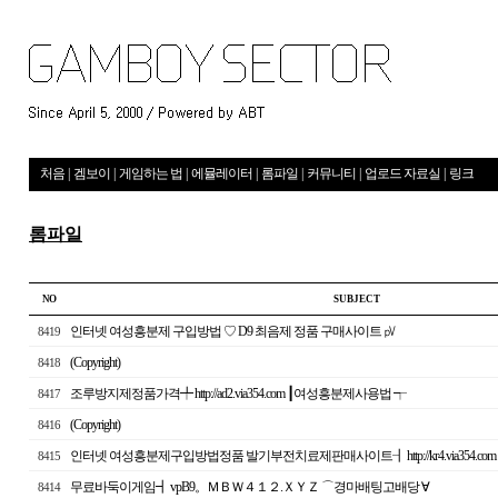
처음
|
겜보이
|
게임하는 법
|
에뮬레이터
|
롬파일
|
커뮤니티
|
업로드 자료실
|
링크
롬파일
NO
S U B J E C T
인터넷 여성흥분제 구입방법 ♡ D9 최음제 정품 구매사이트 ㎴
8419
(Copyright)
8418
조루방지제정품가격╇ http://ad2.via354.com ┃여성흥분제사용법 ┭
8417
(Copyright)
8416
인터넷 여성흥분제구입방법정품 발기부전치료제판매사이트┨ http://kr4.via354
8415
무료바둑이게임┫ vpB9。ＭＢＷ４１２.ＸＹＺ ⌒경마배­팅고배당 ∀
8414