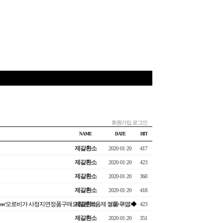
회원가입
로그인
NAME
DATE
HIT
제갈환소
2020·01·20
417
제갈환소
2020·01·20
423
제갈환소
2020·01·20
360
제갈환소
2020·01·20
418
.com ㎣오로비가 사정지연정품구매요힘빈 최음제 정품 구입 ◆
제갈환소
2020·01·20
423
제갈환소
2020·01·20
351