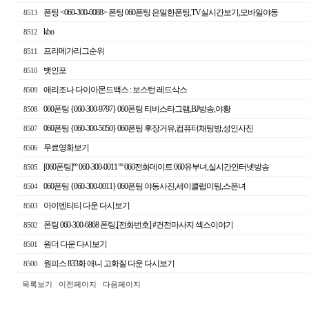
폰팅 <060-300-0088> 폰팅 060폰팅 은밀한폰팅,TV실시간보기,모바일야동
8513
kbo
8512
프리메가리그순위
8511
뱃인포
8510
애리조나 다이아몬드백스 : 보스턴 레드삭스
8509
060폰팅 {060-300-9797} 060폰팅 티비스타그램,BJ방송,야황
8508
060폰팅 {060-300-5050} 060폰팅 후장거유,컴퓨터채팅방,성인사진
8507
무료영화보기
8506
[060폰팅]ºº 060-300-0011 ºº 060전화데이트 060유부녀,실시간인터넷방송
8505
060폰팅 {060-300-0011} 060폰팅 야동사진,세이클럽미팅,스폰녀
8504
아이덴티티 다운 다시보기
8503
폰팅 060-300-6868 폰팅,[전화번호] #건전마사지 섹스이야기
8502
원더 다운 다시보기
8501
원피스 833화 애니 고화질 다운 다시보기
8500
목록보기
이전페이지
다음페이지