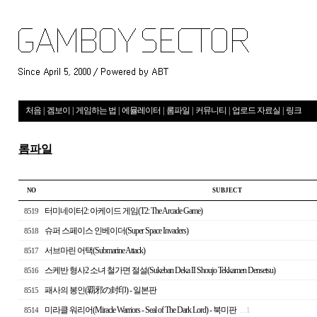
처음
|
겜보이
|
게임하는 법
|
에뮬레이터
|
롬파일
|
커뮤니티
|
업로드 자료실
|
링크
롬파일
NO
S U B J E C T
터미네이터2: 아케이드 게임(T2: The Arcade Game)
8519
슈퍼 스페이스 인베이더(Super Space Invaders)
8518
서브마린 어택(Submarine Attack)
8517
스케반 형사2 소녀 철가면 절설(Sukeban Deka II Shoujo Tekkamen Densetsu)
8516
패사의 봉인(覇邪の封印) - 일본판
8515
미라클 워리어(Miracle Warriors - Seal of The Dark Lord) - 북미판
8514
…
1