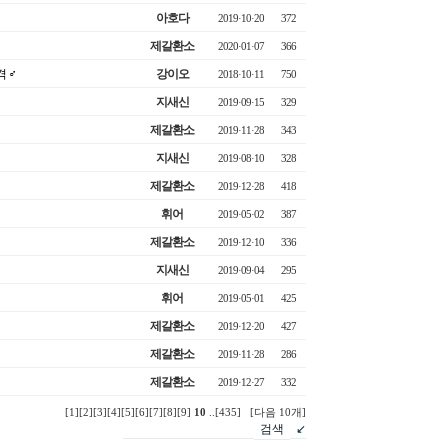
아호다
2019·10·20
372
제갈환소
2020·01·07
366
 ♂
강이오
2018·10·11
750
지새신
2019·09·15
329
제갈환소
2019·11·28
343
지새신
2019·08·10
328
제갈환소
2019·12·28
418
휘어
2019·05·02
387
제갈환소
2019·12·10
336
지새신
2019·09·04
295
휘어
2019·05·01
425
제갈환소
2019·12·20
427
제갈환소
2019·11·28
286
제갈환소
2019·12·27
332
[1]
[2]
[3]
[4]
[5]
[6]
[7]
[8]
[9]
10
..
[435]
[다음 10개]