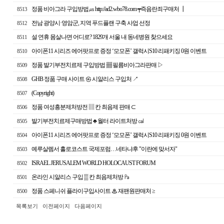
정품 비아그라 구입방법㎲ http://ad2.wbo78.com ┯즉음란죄구매처 ┃
8513
전남 광양시·영암군, 지역 푸드플랜 구축 사업 선정
8512
설 연휴 몸살나면 어디로? 1829개 서울 내 동네병원 찾으세요
8511
아이폰11 시리즈 에어팟프로 증정 ‘모모폰’ 갤럭시S10 리패키징 0원 이벤트
8510
정품 발기부전치료제 구입방법 ▦ 필름비아그라판매 ▷
8509
GHB 정품 구매 사이트 ㉿ 시알리스 구입처 ↗
8508
(Copyright)
8507
정품 여성흥분제처방전 ▥ 칸 최음제 판매 ⊂
8506
발기부전치료제구매방법 ♣ 월터 라이트처방 ㎈
8505
아이폰11 시리즈 에어팟프로 증정 ‘모모폰’ 갤럭시S10 리패키징 0원 이벤트
8504
예루살렘서 홀로코스트 국제포럼…네타냐후 "이란에 맞서자"
8503
ISRAEL JERUSALEM WORLD HOLOCAUST FORUM
8502
온라인 시알리스 구입 ▒ 칸 최음제처방 ㎩
8501
정품 스페니쉬 플라이구입사이트 ♨ 재팬원판매처 ≥
8500
목록보기
이전페이지
다음페이지