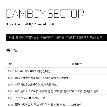
처음
|
겜보이
|
게임하는 법
|
에뮬레이터
|
롬파일
|
커뮤니티
|
업로드 자료실
|
링크
롬파일
NO
S U B J E C T
MGM카지노 ■ 미사리경정예상 ?
8519
[TF이슈] 中우한 폐렴 北 '개별관광'에 호재? 악재?
8518
대구의료원, 설 연휴 24시간 응급진료
8517
아이폰11 시리즈 에어팟프로 증정 ‘모모폰’ 갤럭시S10 리패키징 0원 이벤트
8516
스포츠경마 ▣ ok카지노 ＃
8515
[TF사진관] 설 앞두고 분주한 떡집, '새해 복 많이 받으세요~'
8514