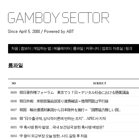
처음
|
겜보이
|
게임하는 법
|
에뮬레이터
|
롬파일
|
커뮤니티
|
업로드 자료실
|
링크
롬파일
NO
S U B J E C T
韓日著作権フォーラム 東京で１７日＝デジタル社会における懸案議論
8699
韓日外相 米朝首脳会談巡り連携確認＝徴用問題は平行線
8698
韓国 輸出優遇対象国から日本除外を施行＝「国際協力難しい国」
8697
韓 "日수출규제, 상식적이론에 반하는 조치"…APEC서 지적
8696
中 흑사병 환자 발생…국내 보건당국 밝힌 흑사병 예방은?
8695
中 왕이 외교부장 오늘 방한...사드 갈등 후 처음
8694