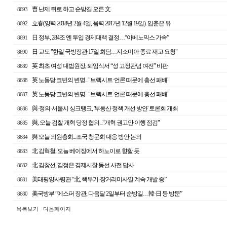
曺 난제 뒤로 하고 순방길 오른 文
8693
立春(양력 2018년 2월 4일, 음력 2017년 12월 19일). 입춘은 유
8692
日 정부, 284조 엔 투입 경제대책 결정…“아베노믹스 가속”
8691
日 교도 "한일 국방장관 17일 회담…지소미아 종료 재고 요청"
8690
英 최초 여성 대법원장, 퇴임식서 “성 고정관념 여전” 비판
8689
英 노동당 코빈의 변명..."브렉시트·언론 때문에 총선 패배"
8688
英 노동당 코빈의 변명..."브렉시트·언론 때문에 총선 패배"
8687
與·정의·서울시 싱크탱크, '부동산 정책 개선 방안' 토론회 개최
8686
與, 오늘 검찰 개혁 당정 협의..."개혁 권고안 이행 점검"
8685
與 오늘 의원총회...조국 청문회 대응 방안 논의
8684
北 김혁철, 오늘 베이징에서 하노이로 향할 듯
8683
北 김창선, 김정은 경제시찰 동선 사전 답사
8682
美태평양사령관 “北, 핵무기·장거리미사일 계속 개발 중”
8681
美국방부 “에스퍼 장관, 다음달 2일부터 순방길…韓·日 등 방문”
8680
목록보기
다음페이지