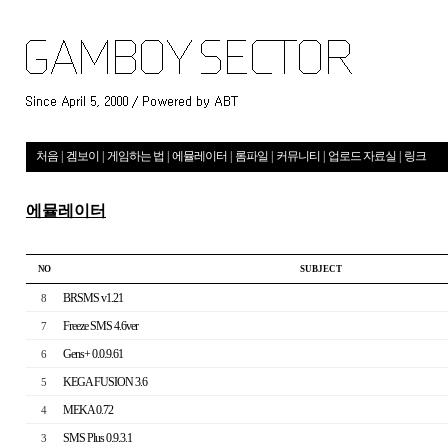
처음
|
겜보이
|
게임하는 법
|
에뮬레이터
|
롬파일
|
커뮤니티
|
업로드 자료실
|
링크
에뮬레이터
NO
S U B J E C T
BRSMS v1.21
8
Freeze SMS 4.6ver
7
Gens+ 0.0.9.61
6
KEGA FUSION 3.6
5
MEKA 0.72
4
SMS Plus 0.9.3.1
3