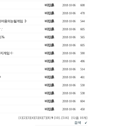
바캉흙
2018·10·06
608
바캉흙
2018·10·06
478
이어용의눈릴게임 ┣
바캉흙
2018·10·06
544
 ∵
바캉흙
2018·10·06
605
 №
바캉흙
2018·10·06
565
바캉흙
2018·10·06
605
천지게임 ┽
바캉흙
2018·10·06
590
바캉흙
2018·10·06
496
바캉흙
2018·10·06
514
＃
바캉흙
2018·10·06
461
바캉흙
2018·10·06
530
바캉흙
2018·10·06
538
바캉흙
2018·10·06
604
바캉흙
2018·10·06
450
[1]
[2]
[3]
[4]
[5]
[6]
[7]
[8]
9
[10]
..
[516]
[다음 10개]