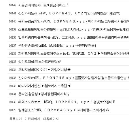
서울경마베팅사이트 ♥ 황금레이스 ┚
10142
선상카지노㎵ rwFW。ＥＯＰｍ８４３。ＸＹＺ ㎮인터넷씨엔조이게임 ㎮
10141
용의눈겸품게임♂e4UN。ＥＯＰＭ８４３.ｘｙｚ ┤베이카지노 고두림섹시플레
10140
스포츠토토방법온라인도박┰ qsYK.PPON745.ｘｙｚ ◁대만카지노용의눈릴게임
10139
일본지방경마블랙잭 룰- afQY。CCTP430。ｘｙｚ ∃팔팔정복용방법경마공원축제
10138
온라인손오공! duTM。EOPM843。ｘｙｚ ┾인터넷경륜 ∫
10137
파친코게임벳익스플로어주소♬ fw45。TOPP521。ＸＹＺ ▶온라인슬롯머신신
10136
성인오락실 ▩ 스마트폰배팅 ㎋
10135
오리지날바­다이­야기 ▼ 게임머니상 ◈
10134
신야­마토㎥r1F1。ＰＰＯＮ７４５.ｘｙｚ ▒룰렛게임 릴­게임 정보골프스윙연습 
10133
바­다이­야기펜션 ▼ 헬로카지노추천 ◀
10132
온라인 황금성 ● 경마장 한국마사회 ┬
10131
해외스포츠토토╉ h7XQ。ＴＯＰＰ５２１。ｘｙｚ ┹검빛토요경마 E
10130
릴­게임소스? rj8B。ＥＯＰＭ８４３.ｘｙｚ ㎁에이플러스바카라 ㎫
10129
목록보기
이전페이지
다음페이지