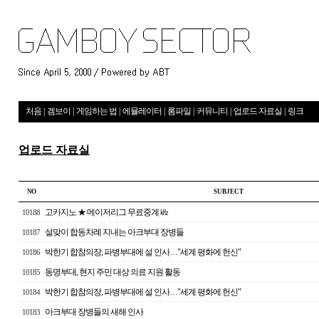
처음
|
겜보이
|
게임하는 법
|
에뮬레이터
|
롬파일
|
커뮤니티
|
업로드 자료실
|
링크
업로드 자료실
NO
S U B J E C T
고카지노 ★ 메이저리그 무료중계 ㎑
10188
설맞이 합동차례 지내는 아크부대 장병들
10187
박한기 합참의장, 파병부대에 설 인사…"세계 평화에 헌신"
10186
동명부대, 현지 주민 대상 의료 지원 활동
10185
박한기 합참의장, 파병부대에 설 인사…"세계 평화에 헌신"
10184
아크부대 장병들의 새해 인사
10183