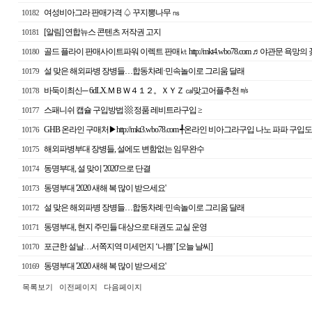
여성비아그라 판매가격 ♤ 꾸지뽕나무 ㎱
10182
[알림] 연합뉴스 콘텐츠 저작권 고지
10181
골드 플라이 판매사이트파워 이렉트 판매㏏ http://mkt4.wbo78.com ♬야관문 욕
10180
설 맞은 해외파병 장병들…합동차례·민속놀이로 그리움 달래
10179
바둑이최신─ 6dLX.ＭＢＷ４１２。ＸＹＺ ㎈맞고어플추천 ㎧
10178
스패니쉬 캡슐 구입방법 ▩ 정품 레비트라구입 ≥
10177
GHB 온라인 구매처▶http://mkt3.wbo78.com ╃온라인 비아그라구입 나노 파파 
10176
해외파병부대 장병들, 설에도 변함없는 임무완수
10175
동명부대, 설 맞이 '2020'으로 단결
10174
동명부대 '2020 새해 복 많이 받으세요'
10173
설 맞은 해외파병 장병들…합동차례·민속놀이로 그리움 달래
10172
동명부대, 현지 주민들 대상으로 태권도 교실 운영
10171
포근한 설날…서쪽지역 미세먼지 ‘나쁨’ [오늘 날씨]
10170
동명부대 '2020 새해 복 많이 받으세요'
10169
목록보기
이전페이지
다음페이지