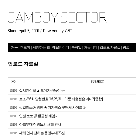
처음
|
겜보이
|
게임하는 법
|
에뮬레이터
|
롬파일
|
커뮤니티
|
업로드 자료실
|
링크
업로드 자료실
NO
S U B J E C T
실시간식보 ▲ 오메가바둑이 ┮
10208
로또 895회 당첨번호 ‘16, 26, 31…’ 1등 배출점은 어디? [종합]
10207
씨알리스 처방전 ★ 기가맥스 구매처 사이트 ≫
10206
안전 토토 ▩ 황금성 게임 -
10205
아크부대 장병들의 새해 인사
10204
새해 인사 전하는 동명부대 23진
10203