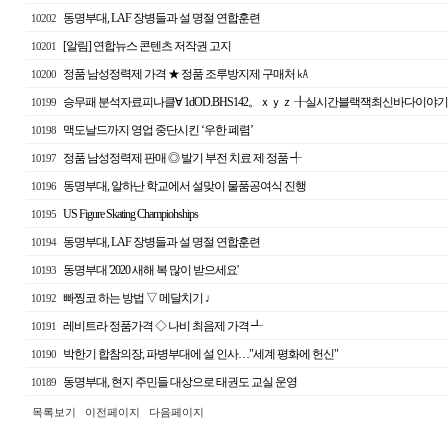
동명부대, LAF 장병들과 설 명절 연합훈련
10202
[알림] 연합뉴스 콘텐츠 저작권 고지
10201
정품 남성정력제 가격 ★ 정품 조루방지제 구매처 ㎄
10200
승무패 분석자료피나클∀ 1dOD.BHS142。ｘｙｚ ╂실시간블랙잭최신바다이야기 
10199
맥도날드까지 영업 중단시킨 ‘우한 폐렴’
10198
정품 남성정력제 판매 ◎ 발기 부전 치료 제 정품 ╃
10197
동명부대, 알하난 학교에서 설맞이 물품공여식 진행
10196
US Figure Skating Champiohships
10195
동명부대, LAF 장병들과 설 명절 연합훈련
10194
동명부대 '2020 새해 복 많이 받으세요'
10193
빠찡코 하는 방법 ▽ 메달치기 ♩
10192
레비트라 정품가격 ◇ 나비 최음제 가격 ┹
10191
박한기 합참의장, 파병부대에 설 인사…"세계 평화에 헌신"
10190
동명부대, 현지 주민들 대상으로 태권도 교실 운영
10189
목록보기
이전페이지
다음페이지