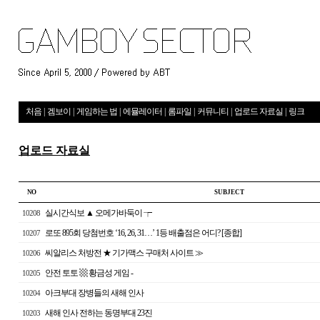
처음
|
겜보이
|
게임하는 법
|
에뮬레이터
|
롬파일
|
커뮤니티
|
업로드 자료실
|
링크
업로드 자료실
NO
S U B J E C T
실시간식보 ▲ 오메가바둑이 ┮
10208
로또 895회 당첨번호 ‘16, 26, 31…’ 1등 배출점은 어디? [종합]
10207
씨알리스 처방전 ★ 기가맥스 구매처 사이트 ≫
10206
안전 토토 ▩ 황금성 게임 -
10205
아크부대 장병들의 새해 인사
10204
새해 인사 전하는 동명부대 23진
10203