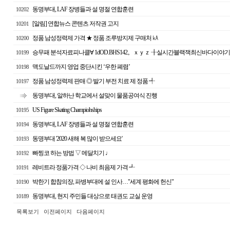
동명부대, LAF 장병들과 설 명절 연합훈련
10202
[알림] 연합뉴스 콘텐츠 저작권 고지
10201
정품 남성정력제 가격 ★ 정품 조루방지제 구매처 ㎄
10200
승무패 분석자료피나클∀ 1dOD.BHS142。ｘｙｚ ╂실시간블랙잭최신바다이야기 
10199
맥도날드까지 영업 중단시킨 ‘우한 폐렴’
10198
정품 남성정력제 판매 ◎ 발기 부전 치료 제 정품 ╃
10197
동명부대, 알하난 학교에서 설맞이 물품공여식 진행
US Figure Skating Champiohships
10195
동명부대, LAF 장병들과 설 명절 연합훈련
10194
동명부대 '2020 새해 복 많이 받으세요'
10193
빠찡코 하는 방법 ▽ 메달치기 ♩
10192
레비트라 정품가격 ◇ 나비 최음제 가격 ┹
10191
박한기 합참의장, 파병부대에 설 인사…"세계 평화에 헌신"
10190
동명부대, 현지 주민들 대상으로 태권도 교실 운영
10189
목록보기
이전페이지
다음페이지