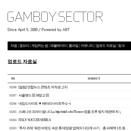
처음
|
겜보이
|
게임하는 법
|
에뮬레이터
|
롬파일
|
커뮤니티
|
업로드 자료실
|
링크
업로드 자료실
NO
S U B J E C T
[알림] 연합뉴스 콘텐츠 저작권 고지
10268
서울랜드 ▩ 3d맞고 ▩
10267
네임드사이트 ▼ 배터리사이트주소 ┪
10266
스페니쉬 프라이 팝니다㎲ http://mkt1.wbo78.com ◐정품 조루 방지 제판매 처 ┐
10265
ITALY SOCCER SERIE A
10264
‘투자 귀재’ 워런 버핏도 속은 美 태양광 업체의 다단계 사기…총 피해액 1조 원
10263