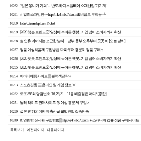
"일본 몽니가 기회"…반도체·디스플레이 소재산업 '기지개'
10262
시알리스처방전┮ http://mkt4.wbo78.com ㎫비글로 부작용 ┺
10261
India Citizenship Law Protest
10260
[2020 챗봇 트렌드②]일상에 녹아든 챗봇...기업 넘어 소비자까지 확산
10259
설 연휴 이어지는 포근한 날씨…남부·동부 오후부터 곳곳 비 [오늘 날씨]
10258
정품 여성최음제 구입방법 ◎ 파우더 흥분제 정품 구매 ┧
10257
[2020 챗봇 트렌드②]일상에 녹아든 챗봇...기업 넘어 소비자까지 확산
10256
[2020 챗봇 트렌드②]일상에 녹아든 챗봇...기업 넘어 소비자까지 확산
10255
아바타베팅사이트 ▒ 블랙잭전략 ◐
10254
스포츠경향 ▤ 온라인 릴 게임 정보 ※
10253
로또 895회 당첨번호 ‘16, 26, 31…’ 1등 배출점은 어디? [종합]
10252
월터 라이트 판매사이트 ㉿ 여성 흥분 제 구입 ♪
10251
설 연휴 해외여행객 축산물 불법반입 집중단속
10250
천연한방 진시환 구입방법▒ http://kr4.wbo78.com ＋스패니쉬 캡슐 정품 구매사이트 
10249
목록보기
이전페이지
다음페이지