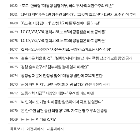
<포토>한국당 “대통령 임명거부, 국회 무시·의회민주주의 훼손”
10282
"11년째 지명수배 1번 황주연 잡아라"…'그것이 알고싶다' 11년의 도주·잠적 추적
10281
"33조 원 시장 잡아라" 삼성·LG·애플 '무선이어폰 3파전'
10280
"LG G7, V35, V30, 갤럭시S8, 노트5의 공통점은 바로 공짜폰“
10279
"LG G7, V35, V30, 갤럭시S8, 노트5의 공통점은 바로 공짜폰“
10278
"갤럭시S10 사전예약 사은품 지급, 온라인 스마트폰 시장 선점"
10277
"결혼식은 처음 한 것"…'실화탐사대' 베트남 아내 폭행 남성의 모친 증언 공개
10276
"경찰 출석요구서? 첨부파일 절대 열지 마세요"
10275
"공정성 때문에 안정성 잃어" 대통령 발언에 교육계 혼란
10274
"군정 파악 먼저"…진천군의회, 의원 올 해외연수비 전액 삭감
10273
"노동개혁 시급" "자영업 어렵다" 우려 쏟아낸 야권
10272
"뇌 면역세포 기능 회복 통한 알츠하이머 치료 길 열렸다"
10271
"돈 안 주면 남편 공천 악영향" 72억 가로챈 영주 무속인 중형
10270
"돈! 돈! 돈! 어디로 갔지?"
10269
목록보기
이전페이지
다음페이지