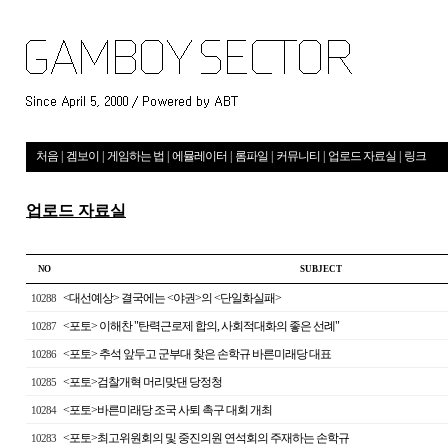
처음
|
겜보이
|
게임하는 법
|
에뮬레이터
|
롬파일
|
커뮤니티
|
업로드 자료실
|
링크
업로드 자료실
NO
S U B J E C T
<대선예상> 결국에는 <야권>의 <단일화실패>
10288
<포토> 이해찬 "탄력근로제 합의, 사회적대화의 좋은 선례"
10287
<포토> 추석 앞두고 군부대 찾은 손학규 바른미래당 대표
10286
<포토>검찰개혁 머리맞댄 당정청
10285
<포토>바른미래당 조국 사퇴 촉구 대회 개최
10284
<포토>최고위원회의 및 중진의원 연석회의 주재하는 손학규
10283