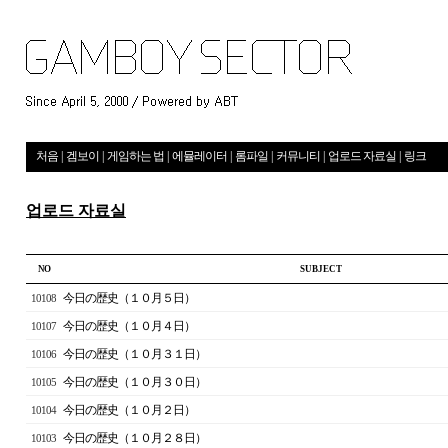
처음
|
겜보이
|
게임하는 법
|
에뮬레이터
|
롬파일
|
커뮤니티
|
업로드 자료실
|
링크
업로드 자료실
NO
S U B J E C T
今日の歴史（１０月５日）
10108
今日の歴史（１０月４日）
10107
今日の歴史（１０月３１日）
10106
今日の歴史（１０月３０日）
10105
今日の歴史（１０月２日）
10104
今日の歴史（１０月２８日）
10103