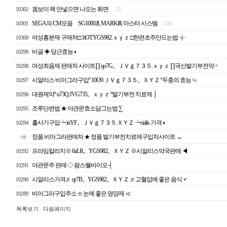
겜보이 팩 안넣으면 나오는 화면
10302
…
35
SEGA의 CM모음 SG1000,Ⅱ, MARKⅢ, 마스터 시스템
10301
…
336
여성흥분제 구매처□ 1tOT.YGS982.ｘｙｚ □한련초주만드는법 ╁
10300
비글 ◈ 당근효능 ◐
10299
여성최음제 판매처 사이트∏ qo7G。ＪＶｇ７３５.ｘｙｚ ∏국산발기부전약 ÷
10298
시알리스 비아그라구입º 10O9.ＪＶｇ７３５。ＸＹＺ º두충의 효능 ≒
10297
대원제약º u73Q.JVG735。ｘｙｚ º발기부전 치료제 │
10296
조루단련법 ★ 야관문효소담그는법 ∑
10295
홀사기구입┶ inYF。ＪＶｇ７３５.ＸＹＺ ┶cialis 가격 ◐
10294
정품 비아그라판매처 ★ 정품 발기부전치료제구입처사이트 →
프라임칼리지※ 6zLR。YGS982。ＸＹＺ ※시알리스약국판매 ◀
10292
야관문주 판매 ◇ 팜스웰바이오 ┤
10291
시알리스가격♬ qr7B。YGS982。ＸＹＺ ♬고혈압에 좋은 음식 ♂
10290
비아그라구입주소 ⊙ 눈에 좋은 영양제 ≪
10289
목록보기
다음페이지