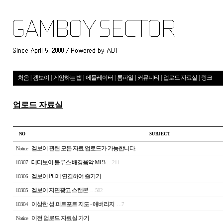
처음
|
겜보이
|
게임하는 법
|
에뮬레이터
|
롬파일
|
커뮤니티
|
업로드 자료실
|
링크
업로드 자료실
NO
S U B J E C T
겜보이 관련 모든 자료 업로드가 가능합니다.
Notice
테디보이 블루스 배경음악 MP3
10307
…
211
겜보이 PC에 연결하여 즐기기
10306
겜보이 지면광고 스캔본
10305
…
502
이상한 성 피트포트 지도 - 애버리지
10304
…
7
이전 업로드 자료실 가기
Notice