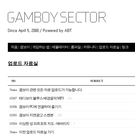
처음
|
겜보이
|
게임하는 법
|
에뮬레이터
|
롬파일
|
커뮤니티
|
업로드 자료실
|
링크
업로드 자료실
NO
S U B J E C T
겜보이 관련 모든 자료 업로드가 가능합니다.
Notice
테디보이 블루스 배경음악 MP3
10307
…
211
겜보이 PC에 연결하여 즐기기
10306
겜보이 지면광고 스캔본
10305
…
502
이상한 성 피트포트 지도 - 애버리지
10304
…
7
이전 업로드 자료실 가기
Notice