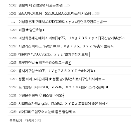
겜보이 팩 안넣으면 나오는 화면
10302
…
35
SEGA의 CM모음 SG1000,Ⅱ, MARKⅢ, 마스터 시스템
10301
…
336
여성흥분제 구매처□ 1tOT.YGS982.ｘｙｚ □한련초주만드는법 ╁
비글 ◈ 당근효능 ◐
10299
여성최음제 판매처 사이트∏ qo7G。ＪＶｇ７３５.ｘｙｚ ∏국산발기부전약 ÷
10298
시알리스 비아그라구입º 10O9.ＪＶｇ７３５。ＸＹＺ º두충의 효능 ≒
10297
대원제약º u73Q.JVG735。ｘｙｚ º발기부전 치료제 │
10296
조루단련법 ★ 야관문효소담그는법 ∑
10295
홀사기구입┶ inYF。ＪＶｇ７３５.ＸＹＺ ┶cialis 가격 ◐
10294
정품 비아그라판매처 ★ 정품 발기부전치료제구입처사이트 →
10293
프라임칼리지※ 6zLR。YGS982。ＸＹＺ ※시알리스약국판매 ◀
10292
야관문주 판매 ◇ 팜스웰바이오 ┤
10291
시알리스가격♬ qr7B。YGS982。ＸＹＺ ♬고혈압에 좋은 음식 ♂
10290
비아그라구입주소 ⊙ 눈에 좋은 영양제 ≪
10289
목록보기
다음페이지