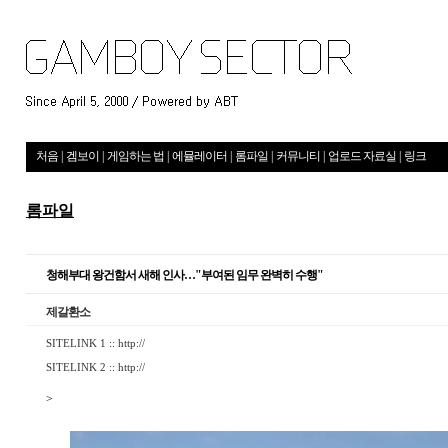
처음
|
겜보이
|
게임하는 법
|
에뮬레이터
|
롬파일
|
커뮤니티
|
업로드 자료실
|
링크
롬파일
청해부대 왕건함서 새해 인사…"부여된 임무 완벽히 수행"
제갈환소
SITELINK 1 ::
http://
SITELINK 2 ::
http://
>