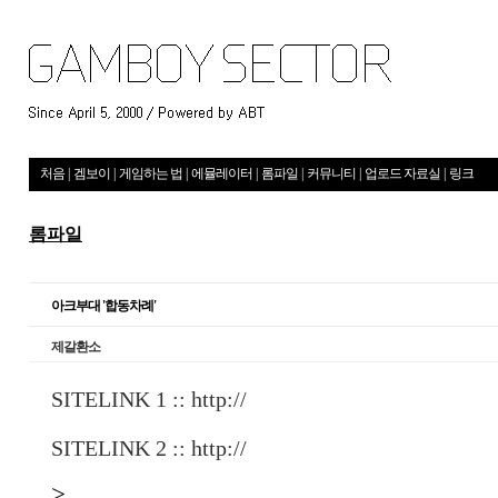
처음
|
겜보이
|
게임하는 법
|
에뮬레이터
|
롬파일
|
커뮤니티
|
업로드 자료실
|
링크
롬파일
아크부대 '합동차례'
제갈환소
SITELINK 1 ::
http://
SITELINK 2 ::
http://
>