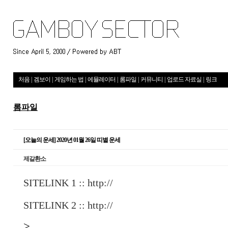
처음
|
겜보이
|
게임하는 법
|
에뮬레이터
|
롬파일
|
커뮤니티
|
업로드 자료실
|
링크
롬파일
[오늘의 운세] 2020년 01월 26일 띠별 운세
제갈환소
SITELINK 1 ::
http://
SITELINK 2 ::
http://
>