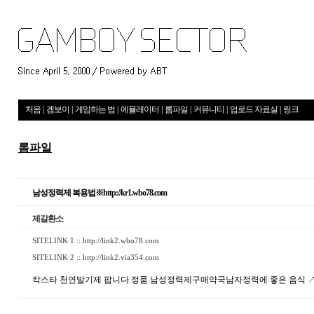
처음
|
겜보이
|
게임하는 법
|
에뮬레이터
|
롬파일
|
커뮤니티
|
업로드 자료실
|
링크
롬파일
남성정력제 복용법※http://kr1.wbo78.com
제갈환소
SITELINK 1 ::
http://link2.wbo78.com
SITELINK 2 ::
http://link2.via354.com
칵스타 천연발기제 팝니다 정품 남성정력제구매약국남자정력에 좋은 음식 