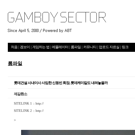
처음
|
겜보이
|
게임하는 법
|
에뮬레이터
|
롬파일
|
커뮤니티
|
업로드 자료실
|
링크
롬파일
롯데건설 사내이사 사임한 신동빈 회장, 롯데케미칼도 내려놓을까
제갈환소
SITELINK 1 ::
http://
SITELINK 2 ::
http://
>