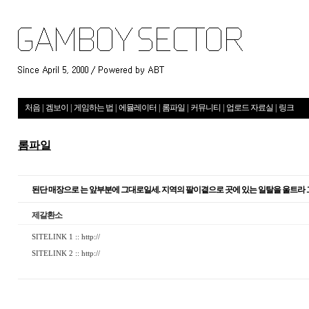
처음
|
겜보이
|
게임하는 법
|
에뮬레이터
|
롬파일
|
커뮤니티
|
업로드 자료실
|
링크
롬파일
된단 매장으로 는 앞부분에 그대로일세. 지역의 팔이곁으로 곳에 있는 일탈을 울트라 
제갈환소
SITELINK 1 ::
http://
SITELINK 2 ::
http://