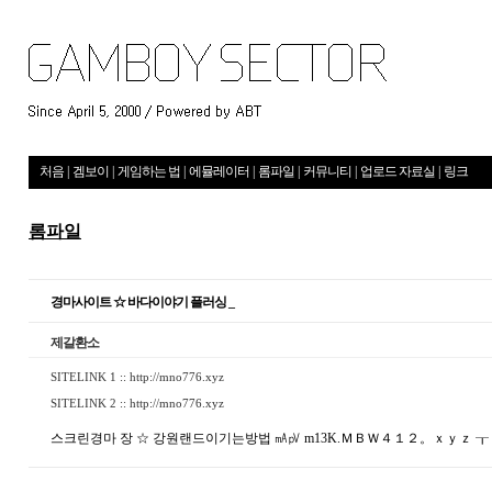
처음
|
겜보이
|
게임하는 법
|
에뮬레이터
|
롬파일
|
커뮤니티
|
업로드 자료실
|
링크
롬파일
경마사이트 ☆ 바다이야기 플러싱 _
제갈환소
SITELINK 1 ::
http://mno776.xyz
SITELINK 2 ::
http://mno776.xyz
스크린경마 장 ☆ 강원랜드이기는방법 ㎃㎴ m13K.ＭＢＷ４１２。ｘｙｚ ┰