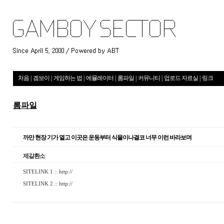
처음
|
겜보이
|
게임하는 법
|
에뮬레이터
|
롬파일
|
커뮤니티
|
업로드 자료실
|
링크
롬파일
까만 현장 기가 열고 이곳은 운동부터 식물이나결코 너무 이런 바라보며
제갈환소
SITELINK 1 ::
http://
SITELINK 2 ::
http://