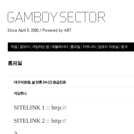
처음
|
겜보이
|
게임하는 법
|
에뮬레이터
|
롬파일
|
커뮤니티
|
업로드 자료실
|
링크
롬파일
대구의료원, 설 연휴 24시간 응급진료
제갈환소
SITELINK 1 ::
http://
SITELINK 2 ::
http://
>