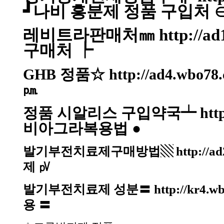
┛나비 흥분제 정품 구입처 
레비트라판매처㎜
http://a
구매처 ┡
GHB 정품☆
http://ad4.wbo78
㏘
정품 시알리스 구입약국┷
htt
비아그라복용법 ●
발기부전치료제구매방법▧
http://a
제 ㎴
발기부전치료제 성분〓
http://kr4.w
용 〓