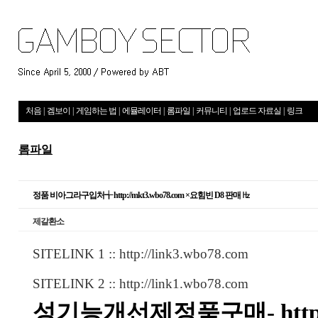
처음
|
겜보이
|
게임하는 법
|
에뮬레이터
|
롬파일
|
커뮤니티
|
업로드 자료실
|
링크
롬파일
정품 비아그라구입처╅ http://mkt3.wbo78.com ×요힘빈 D8 판매 ㎐
제갈환소
SITELINK 1 ::
http://link3.wbo78.com
SITELINK 2 ::
http://link1.wbo78.com
성기능개선제정품구매-
htt