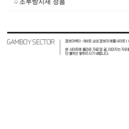
♤
조루방지제 정품