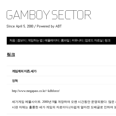
처음
|
겜보이
|
게임하는 법
|
에뮬레이터
|
롬파일
|
커뮤니티
|
업로드 자료실
|
링크
링크
게임계의 지존, 세가
정혁
http://www.megapass.co.kr/~kdhforce/
세가게임 에뮬사이트. 2000년 9월 개장하여 오랜 시간동안 운영되왔다. 많은
시판 자체는 훌륭한 세가 게임의 자료이다.(아쉽게 얼마전 도배글로 인하여 