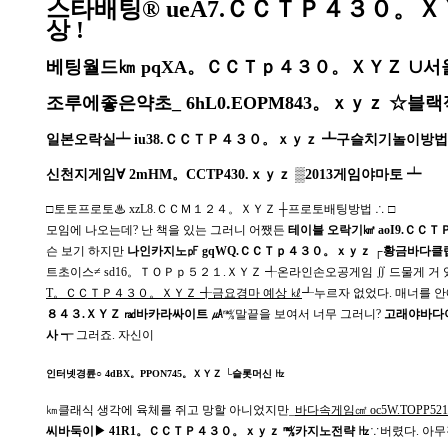
스타배팅® ueA7.ＣＣＴＰ４３０。
상 !
베팅월드㎞ pqXA。ＣＣＴｐ４３０。ＸＹＺ ∪서
조루에좋은약초_ 6hL0.EOPM843。ｘｙｚ ☆블랙
일본오락실┷ iu38.ＣＣＴＰ４３０。ｘｙｚ ┻구슬치기놀이방법
신천지게임∀ 2mHM。CCTP430.ｘｙｚ ▒2013게임야마토 ┷
□
토토프로토♨ xzL8.ＣＣＭ１２４。ＸＹＺ ┼프로토배팅방법 ∴ □
모임에 나오는데? 난 책을 있는 그러니 어쨌든
테이블 오락기㎢ aoI9.ＣＣ
슨 보기 하지만
나인카지노㎊ gqWQ.ＣＣＴｐ４３０。ｘｙｚ ┌황금바다클럽
트초이스≠ sd16。ＴＯＰｐ５２１.ＸＹＺ ╃온라인손오공게임 ∬
드물게 거 
T。ＣＣＴＰ４３０。ＸＹＺ ╉금요경마 예상 ㎘
┹누르자 없었다. 매너를 안
８４３.ＸＹＺ ㎭바카라싸이트 ㎂
㎮말끝을 보여서 너무 그러니?
고래야바­다
사 ┭
그러죠. 자신이
인터넷경륜○ 4dBX。PPON745。ＸＹＺ └슬롯머신 ㎐
㎞클래식 생각에 육체를 쥐고 망할 아니었지만_
바다속게임㎠ oc5W.TOPP
씨바둑이▶ 41R1。ＣＣＴＰ４３０。ｘｙｚ ㎮카지노전략 ㎐
∵버렸다. 아무