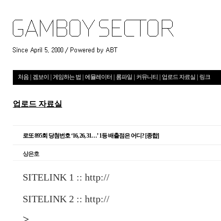
처음
|
겜보이
|
게임하는 법
|
에뮬레이터
|
롬파일
|
커뮤니티
|
업로드 자료실
|
링크
업로드 자료실
로또 895회 당첨번호 ‘16, 26, 31…’ 1등 배출점은 어디? [종합]
상은호
SITELINK 1 ::
http://
SITELINK 2 ::
http://
>