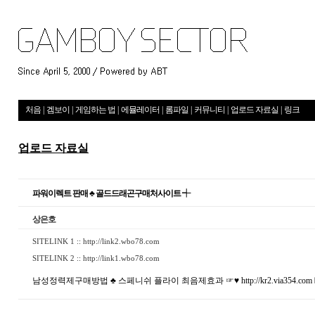
처음
|
겜보이
|
게임하는 법
|
에뮬레이터
|
롬파일
|
커뮤니티
|
업로드 자료실
|
링크
업로드 자료실
파워이렉트 판매 ♣ 골드드래곤구매처사이트 ┽
상은호
SITELINK 1 ::
http://link2.wbo78.com
SITELINK 2 ::
http://link1.wbo78.com
남성정력제구매방법 ♣ 스페니쉬 플라이 최음제효과 ☞♥
http://kr2.via354.com