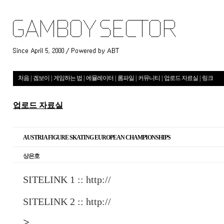
처음
|
겜보이
|
게임하는 법
|
에뮬레이터
|
롬파일
|
커뮤니티
|
업로드 자료실
|
링크
업로드 자료실
AUSTRIA FIGURE SKATING EUROPEAN CHAMPIONSHIPS
상은호
SITELINK 1 ::
http://
SITELINK 2 ::
http://
>