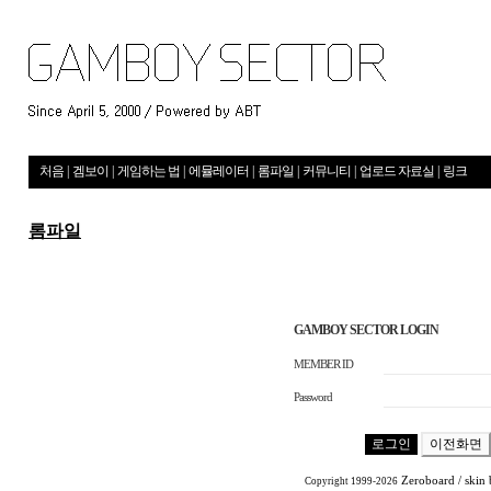
처음
|
겜보이
|
게임하는 법
|
에뮬레이터
|
롬파일
|
커뮤니티
|
업로드 자료실
|
링크
롬파일
GAMBOY SECTOR LOGIN
MEMBER ID
Password
Zeroboard
/ skin
Copyright 1999-2026