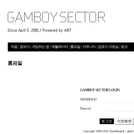
처음
|
겜보이
|
게임하는 법
|
에뮬레이터
|
롬파일
|
커뮤니티
|
업로드 자료실
|
링크
롬파일
GAMBOY SECTOR LOGIN
MEMBER ID
Password
Zeroboard
/ skin
Copyright 1999-2026