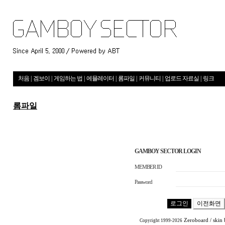
처음
|
겜보이
|
게임하는 법
|
에뮬레이터
|
롬파일
|
커뮤니티
|
업로드 자료실
|
링크
롬파일
GAMBOY SECTOR LOGIN
MEMBER ID
Password
Zeroboard
/ skin
Copyright 1999-2026