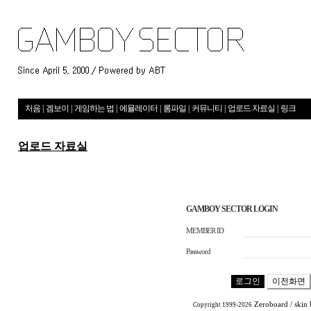
처음
|
겜보이
|
게임하는 법
|
에뮬레이터
|
롬파일
|
커뮤니티
|
업로드 자료실
|
링크
업로드 자료실
GAMBOY SECTOR LOGIN
MEMBER ID
Password
Zeroboard
/ skin
Copyright 1999-2026